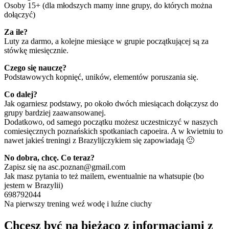
Osoby 15+ (dla młodszych mamy inne grupy, do których można
dołączyć)
Za ile?
Luty za darmo, a kolejne miesiące w grupie początkującej są za
stówkę miesięcznie.
Czego się nauczę?
Podstawowych kopnięć, uników, elementów poruszania się.
Co dalej?
Jak ogarniesz podstawy, po około dwóch miesiącach dołączysz do
grupy bardziej zaawansowanej.
Dodatkowo, od samego początku możesz uczestniczyć w naszych
comiesięcznych poznańskich spotkaniach capoeira. A w kwietniu to
nawet jakieś treningi z Brazylijczykiem się zapowiadają 🙂
No dobra, chcę. Co teraz?
Zapisz się na asc.poznan@gmail.com
Jak masz pytania to też mailem, ewentualnie na whatsupie (bo
jestem w Brazylii)
698792044
Na pierwszy trening weź wodę i luźne ciuchy
Chcesz być na bieżąco z informacjami z